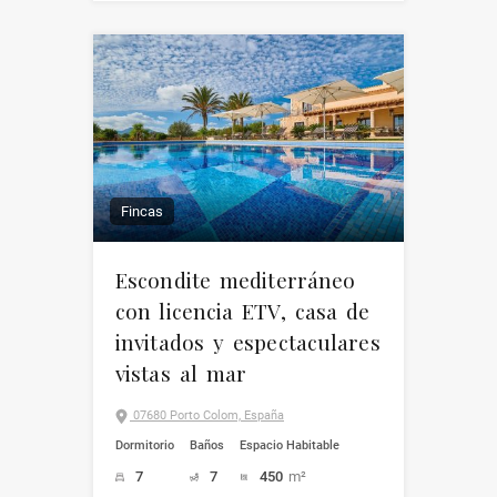
Fincas
Escondite mediterráneo
con licencia ETV, casa de
invitados y espectaculares
vistas al mar
07680 Porto Colom, España
Dormitorio
Baños
Espacio Habitable
7
7
450
m²