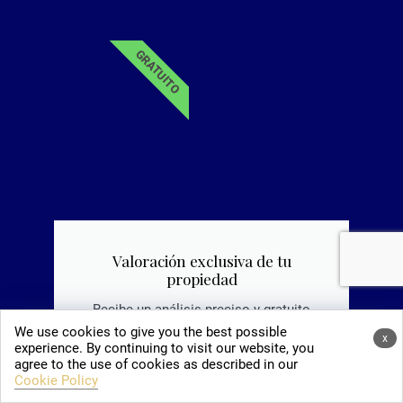
GRATUITO
Valoración exclusiva de tu
propiedad
Recibe un análisis preciso y gratuito
del valor de mercado de tu propiedad
We use cookies to give you the best possible
x
en Mallorca.
experience. By continuing to visit our website, you
agree to the use of cookies as described in our
Cookie Policy
Solicitar análisis de valor