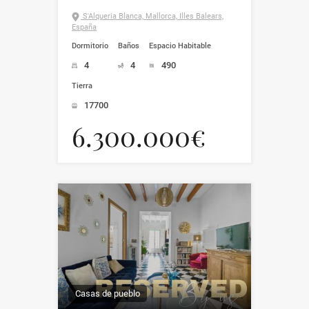
S'Alqueria Blanca, Mallorca, Illes Balears,
España
Dormitorio
Baños
Espacio Habitable
4
4
490
Tierra
17700
6.300.000€
Casas de pueblo