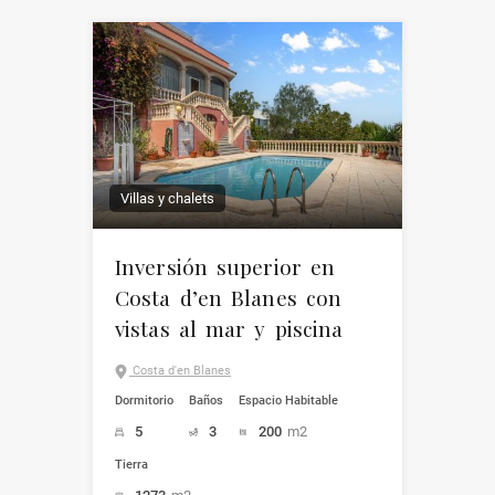
Villas y chalets
Inversión superior en
Costa d’en Blanes con
vistas al mar y piscina
Costa d'en Blanes
Dormitorio
Baños
Espacio Habitable
5
3
200
m2
Tierra