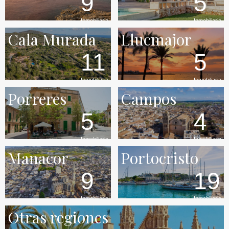
9
5
Inmobiliaria
Inmobiliaria
Cala Murada
Llucmajor
11
5
Inmobiliaria
Inmobiliaria
Porreres
Campos
5
4
Inmobiliaria
Inmobiliaria
Manacor
Portocristo
9
19
Inmobiliaria
Inmobiliaria
Otras regiones