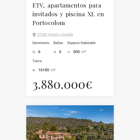
ETV, apartamentos para
invitados y piscina XL en
Portocolom
07200 Felanitx, España
Dormitorio
Baños
Espacio Habitable
6
6
500
m²
Tierra
16180
m²
3.880.000€