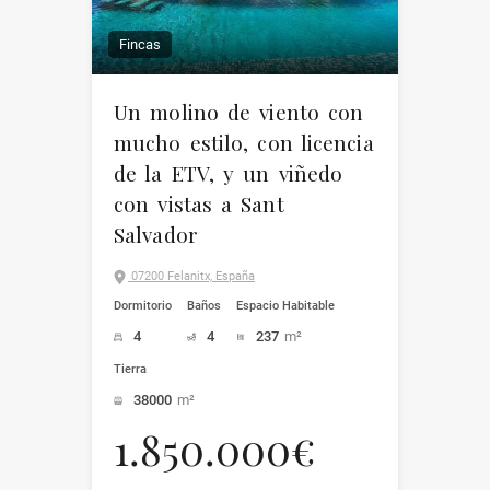
Fincas
Un molino de viento con
mucho estilo, con licencia
de la ETV, y un viñedo
con vistas a Sant
Salvador
07200 Felanitx, España
Dormitorio
Baños
Espacio Habitable
4
4
237
m²
Tierra
38000
m²
1.850.000€