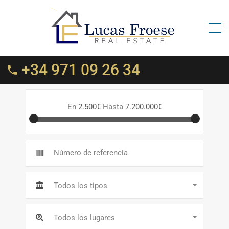
+34 971 09 26 34
En
2.500€
Hasta
7.200.000€
Todos los tipos
Todos los lugares