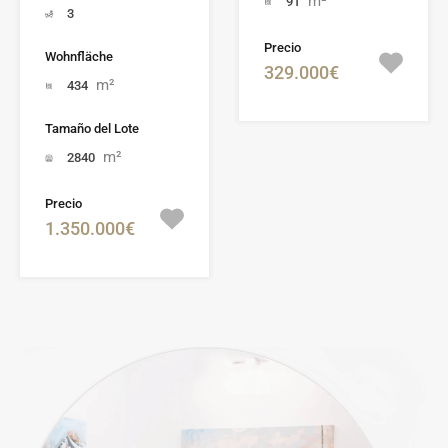
m²
91
3
Precio
Wohnfläche
329.000€
m²
434
Tamaño del Lote
m²
2840
Precio
1.350.000€