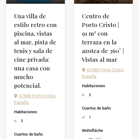
Una villa de
Centro de
estilo retro con
Porto Cristo |
piscina, vistas
91 m² con
al mar, pista de
terraza en la
tenis y sala de
azotea de 360° |
cine privada:
Vistas al mar
una casa con
07680 Porto Cristo,
mucho
España
potencial.
Habitaciones
3
07680 Porto Cristo,
España
Cuartos de baño
Habitaciones
1
5
Wohnfläche
Cuartos de baño