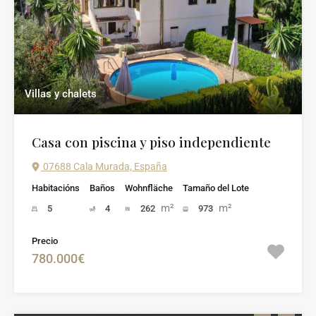
Villas y chalets
Casa con piscina y piso independiente
07688 Cala Murada, España
Habitacións
Baños
Wohnfläche
Tamaño del Lote
m²
m²
5
4
262
973
Precio
780.000€