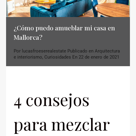
¿Cómo puedo amueblar mi casa en
Mallorca?
Por
lucasfroeserealestate
Publicado en
Arquitectura
e interiorismo
,
Curiosidades
En
22 de enero de 2021
4 consejos
para mezclar