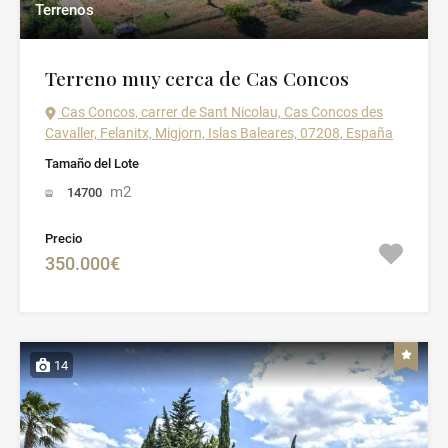
Terrenos
Terreno muy cerca de Cas Concos
Cas Concos, carrer de Sant Nicolau, Cas Concos des
Cavaller, Felanitx, Migjorn, Islas Baleares, 07208, España
Tamaño del Lote
m2
14700
Precio
350.000€
14