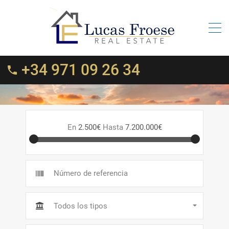
+34 971 09 26 34
En
2.500€
Hasta
7.200.000€
Todos los tipos