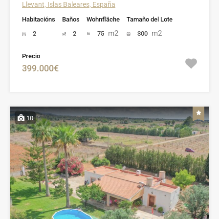
Llevant, Islas Baleares, España
Habitacións
Baños
Wohnfläche
Tamaño del Lote
m2
m2
2
2
75
300
Precio
399.000€
10