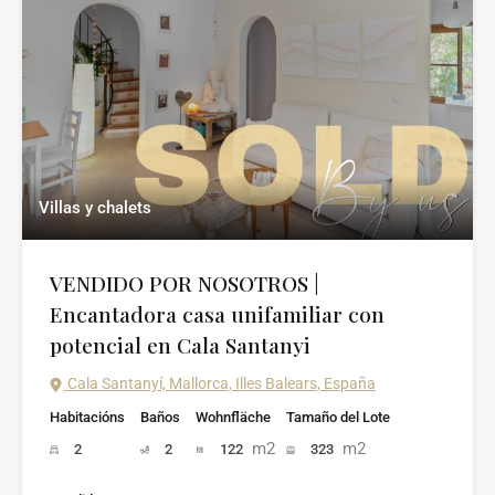
Villas y chalets
VENDIDO POR NOSOTROS |
Encantadora casa unifamiliar con
potencial en Cala Santanyi
Cala Santanyí, Mallorca, Illes Balears, España
Habitacións
Baños
Wohnfläche
Tamaño del Lote
m2
m2
2
2
122
323