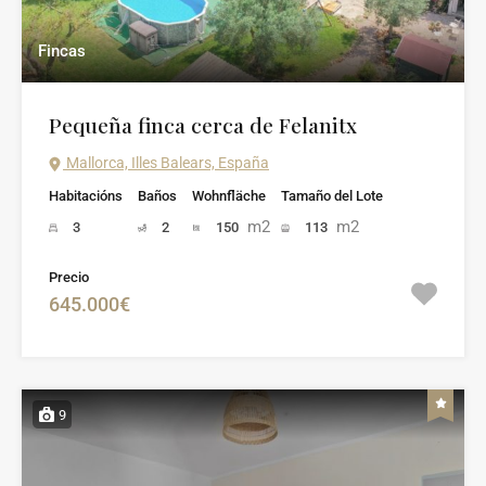
Fincas
Pequeña finca cerca de Felanitx
Mallorca, Illes Balears, España
Habitacións
Baños
Wohnfläche
Tamaño del Lote
m2
m2
3
2
150
113
Precio
645.000€
9