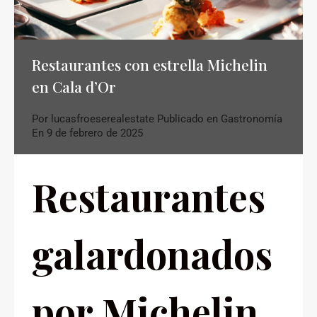
Restaurantes con estrella Michelin
en Cala d’Or
Por
lucasfroeserealestate
Publicado en
Gastronomía
En
9 de febrero de 2025
Restaurantes
galardonados
por Michelin