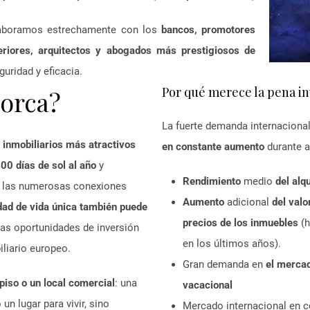
olaboramos estrechamente con los
bancos, promotores
teriores, arquitectos y abogados más prestigiosos de
guridad y eficacia.
Por qué merece la pena in
lorca?
La fuerte demanda internaciona
 inmobiliarios más atractivos
en constante aumento
durante a
00 días de sol al año
y
Rendimiento
medio
del alq
 a las numerosas conexiones
Aumento
adicional
del valo
dad de vida única también puede
precios de los inmuebles
(
as oportunidades de inversión
en los últimos años).
liario europeo.
Gran demanda en
el mercad
piso o un local comercial
: una
vacacional
un lugar para vivir, sino
Mercado internacional en c