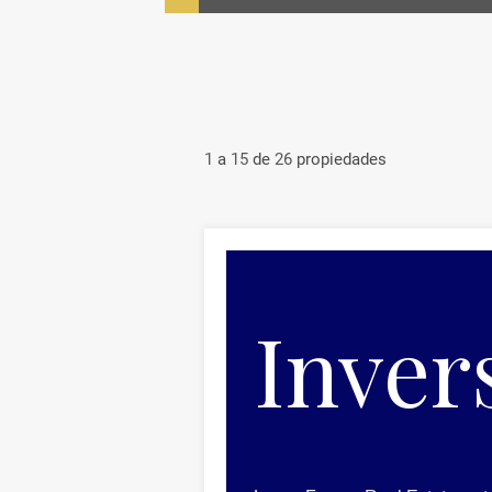
1
a
15
de
26
propiedades
Inver