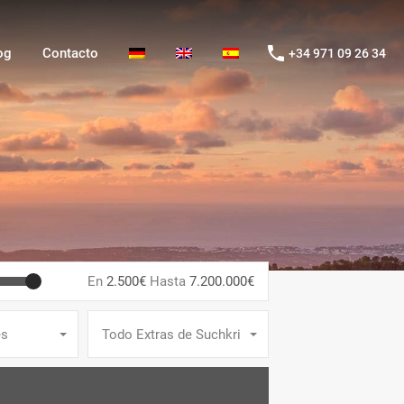
g
Contacto
+34 971 09 26 34
og
Contacto
+34 971 09 26 34
En
2.500€
Hasta
7.200.000€
es
Todo Extras de Suchkriterien