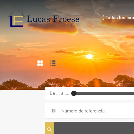
【 Todos los inmue
【 Todos los inm
De ... a ....