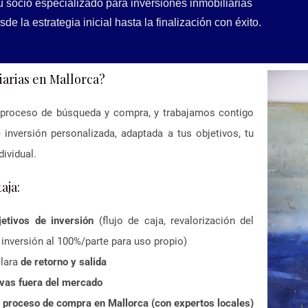
 socio especializado para inversiones inmobiliarias
de la estrategia inicial hasta la finalización con éxito.
iarias en Mallorca?
 proceso de búsqueda y compra, y trabajamos contigo
e inversión personalizada, adaptada a tus objetivos, tu
dividual.
aja:
bjetivos de inversión
(flujo de caja, revalorización del
, inversión al 100%/parte para uso propio)
lara
de retorno y salida
vas fuera del mercado
l proceso de compra en Mallorca (con expertos locales)