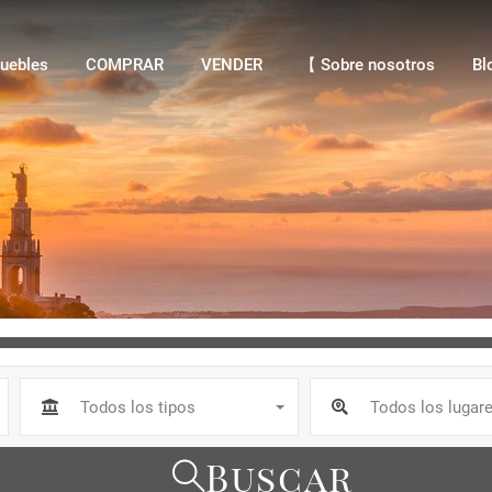
bles
COMPRAR
VENDER
【 Sobre nosotros
Blo
uebles
COMPRAR
VENDER
【 Sobre nosotros
Bl
Todos los tipos
Todos los lugar
Buscar