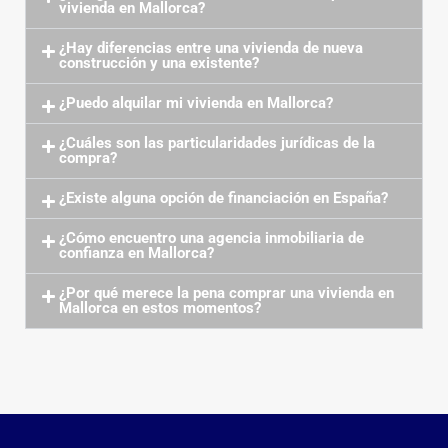
vivienda en Mallorca?
¿Hay diferencias entre una vivienda de nueva
construcción y una existente?
¿Puedo alquilar mi vivienda en Mallorca?
¿Cuáles son las particularidades jurídicas de la
compra?
¿Existe alguna opción de financiación en España?
¿Cómo encuentro una agencia inmobiliaria de
confianza en Mallorca?
¿Por qué merece la pena comprar una vivienda en
Mallorca en estos momentos?