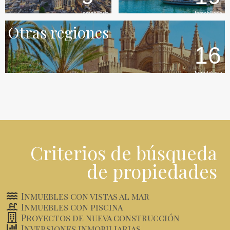
Inmobiliaria
Inmobiliaria
Otras regiones
16
Inmobiliaria
Criterios de búsqueda
de propiedades
Inmuebles con vistas al mar
Inmuebles con piscina
Proyectos de nueva construcción
Inversiones inmobiliarias