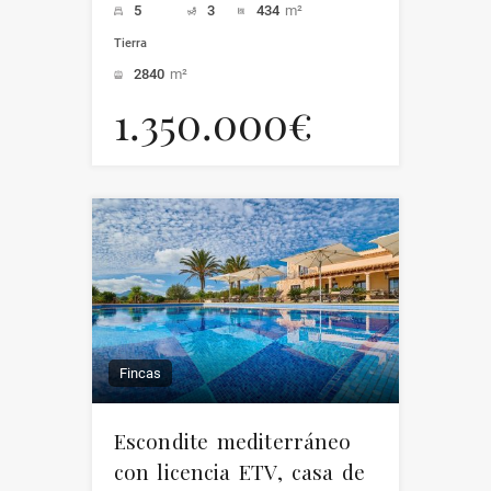
5
3
434
m²
Tierra
2840
m²
1.350.000€
Fincas
Escondite mediterráneo
con licencia ETV, casa de