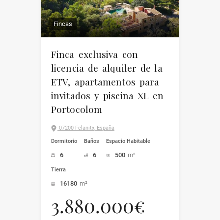
Fincas
Finca exclusiva con
licencia de alquiler de la
ETV, apartamentos para
invitados y piscina XL en
Portocolom
07200 Felanitx, España
Dormitorio
Baños
Espacio Habitable
6
6
500
m²
Tierra
16180
m²
3.880.000€