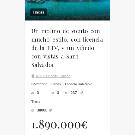
Fincas
Un molino de viento con
mucho estilo, con licencia
de la ETV, y un viñedo
con vistas a Sant
Salvador
07200 Felanitx, España
Dormitorio
Baños
Espacio Habitable
3
3
237
m²
Tierra
38000
m²
1.890.000€