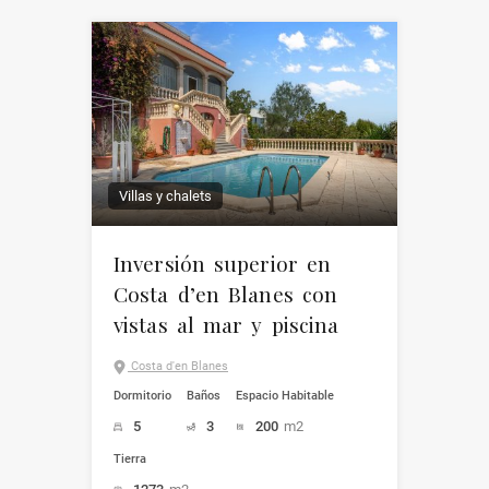
Villas y chalets
Inversión superior en
Costa d’en Blanes con
vistas al mar y piscina
Costa d'en Blanes
Dormitorio
Baños
Espacio Habitable
5
3
200
m2
Tierra