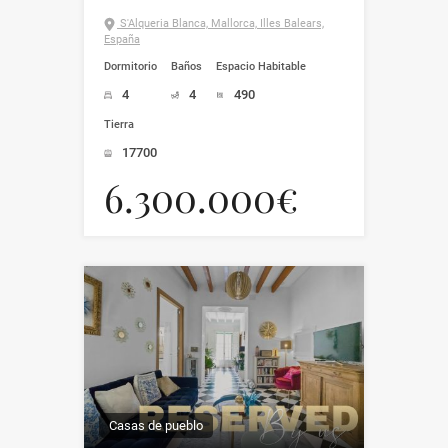
S'Alqueria Blanca, Mallorca, Illes Balears,
España
Dormitorio
Baños
Espacio Habitable
4
4
490
Tierra
17700
6.300.000€
Casas de pueblo