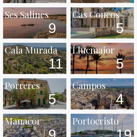
Inmobiliaria
Inmobiliaria
Ses Salines
Cas Concos
9
5
Inmobiliaria
Inmobiliaria
Cala Murada
Llucmajor
11
5
Inmobiliaria
Inmobiliaria
Porreres
Campos
5
4
Inmobiliaria
Inmobiliaria
Manacor
Portocristo
9
19