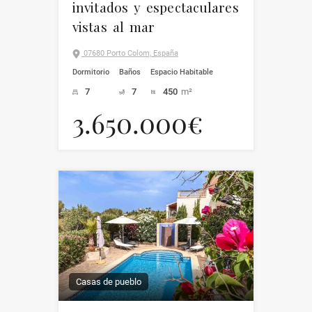
invitados y espectaculares
vistas al mar
07680 Porto Colom, España
Dormitorio
Baños
Espacio Habitable
7
7
450
m²
3.650.000€
Casas de pueblo