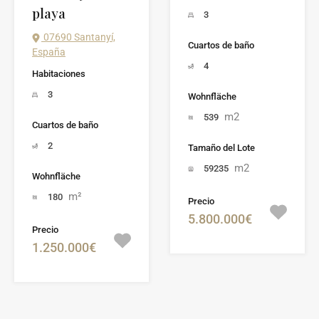
playa
3
07690 Santanyí,
Cuartos de baño
España
4
Habitaciones
3
Wohnfläche
m2
539
Cuartos de baño
2
Tamaño del Lote
m2
59235
Wohnfläche
m²
180
Precio
5.800.000€
Precio
1.250.000€