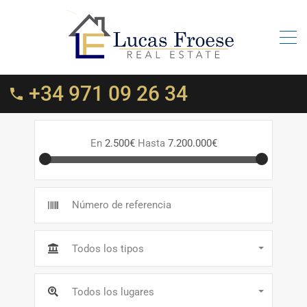
+34 971 09 26 34
En
2.500€
Hasta
7.200.000€
Todos los tipos
Todos los lugares