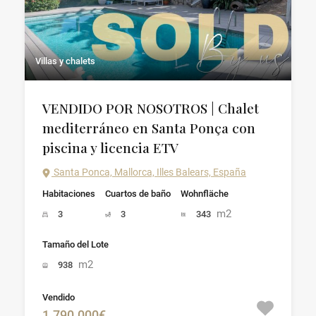
Villas y chalets
VENDIDO POR NOSOTROS | Chalet
mediterráneo en Santa Ponça con
piscina y licencia ETV
Santa Ponca, Mallorca, Illes Balears, España
Habitaciones
Cuartos de baño
Wohnfläche
m2
3
3
343
Tamaño del Lote
m2
938
Vendido
1.790.000€