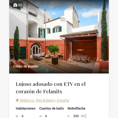
33
Casas de pueblo
Lujoso adosado con ETV en el
corazón de Felanitx
Mallorca, Illes Balears, España
Habitaciones
Cuartos de baño
Wohnfläche
m2
6
6
350