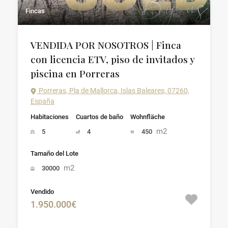
Fincas
VENDIDA POR NOSOTROS | Finca
con licencia ETV, piso de invitados y
piscina en Porreras
Porreras, Pla de Mallorca, Islas Baleares, 07260,
España
Habitaciones
Cuartos de baño
Wohnfläche
m2
5
4
450
Tamaño del Lote
m2
30000
Vendido
1.950.000€