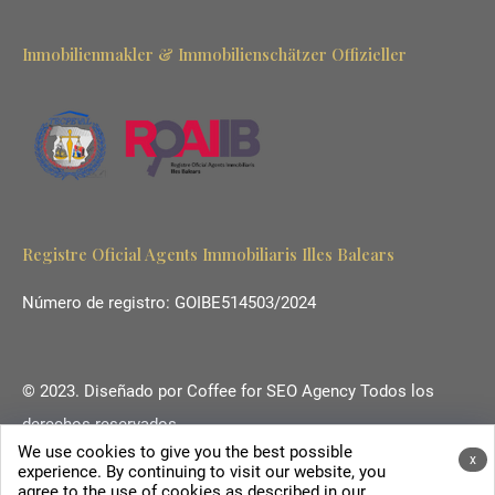
Inmobilienmakler & Immobilienschätzer Offizieller
Registre Oficial Agents Immobiliaris Illes Balears
Número de registro: GOIBE514503/2024
© 2023. Diseñado por
Coffee for SEO Agency
Todos los
derechos reservados.
We use cookies to give you the best possible
Ihr Immobilienmakler auf Mallorca.
x
experience. By continuing to visit our website, you
agree to the use of cookies as described in our