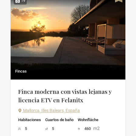
19
Fincas
Finca moderna con vistas lejanas y
licencia ETV en Felanitx
Mallorca, Illes Balears, España
Habitaciones
Cuartos de baño
Wohnfläche
m2
5
5
460