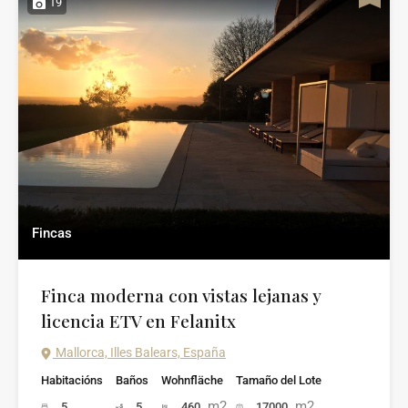
19
Fincas
Finca moderna con vistas lejanas y
licencia ETV en Felanitx
Mallorca, Illes Balears, España
Habitacións
Baños
Wohnfläche
Tamaño del Lote
m2
m2
5
5
460
17000