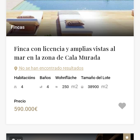
Fincas
Finca con licencia y amplias vistas al
mar en la zona de Cala Murada
No se han encontrado resultados
Habitacións
Baños
Wohnfläche
Tamaño del Lote
m2
m2
4
4
250
38900
Precio
590.000€