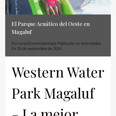
El Parque Acuático del Oeste en
Magaluf
Por
lucasfroeserealestate
Publicado en
Actividades
En
29 de septiembre de 2024
Western Water
Park Magaluf
- La mejor