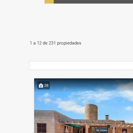
1
a
12
de
231
propiedades
28