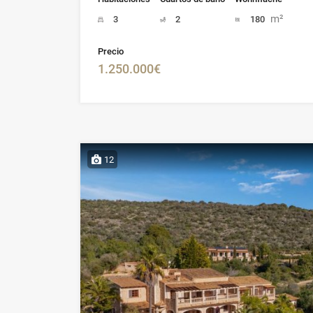
m²
3
2
180
Precio
1.250.000€
12