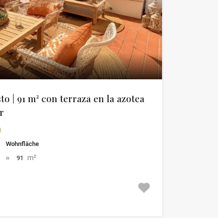
o | 91 m² con terraza en la azotea
r
a
Wohnfläche
m²
91