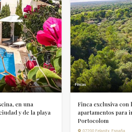
Fincas
scina, en una
Finca exclusiva con l
ciudad y de la playa
apartamentos para in
Portocolom
07200 Felanitx, España