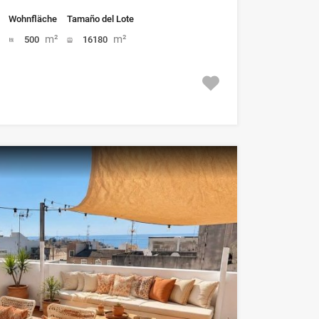
Wohnfläche
Tamaño del Lote
m²
m²
500
16180