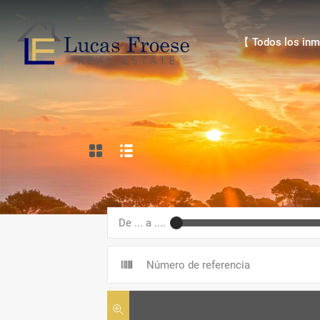
【 Todos los inmue
【 Todos los inm
De ... a ....