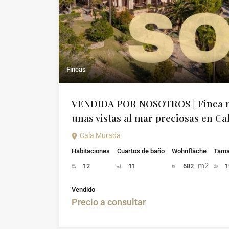
Fincas
VENDIDA POR NOSOTROS | Finca m
unas vistas al mar preciosas en C
Cala Murada
Habitaciones
Cuartos de baño
Wohnfläche
Tama
m2
12
11
682
1
Vendido
Precio a consultar