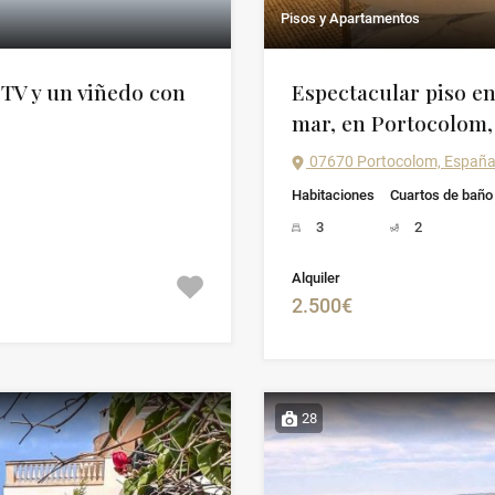
Pisos y Apartamentos
ETV y un viñedo con
Espectacular piso en
mar, en Portocolom, 
07670 Portocolom, Españ
Habitaciones
Cuartos de baño
3
2
Alquiler
2.500€
28