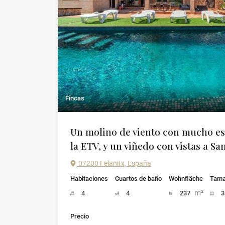
Fincas
Un molino de viento con mucho est
la ETV, y un viñedo con vistas a Sa
07200 Felanitx, España
Habitaciones
Cuartos de baño
Wohnfläche
Tama
m²
4
4
237
3
Precio