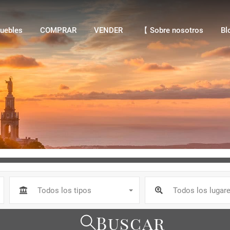
bles
COMPRAR
VENDER
【 Sobre nosotros
Blo
uebles
COMPRAR
VENDER
【 Sobre nosotros
Bl
Todos los tipos
Todos los lugar
Buscar