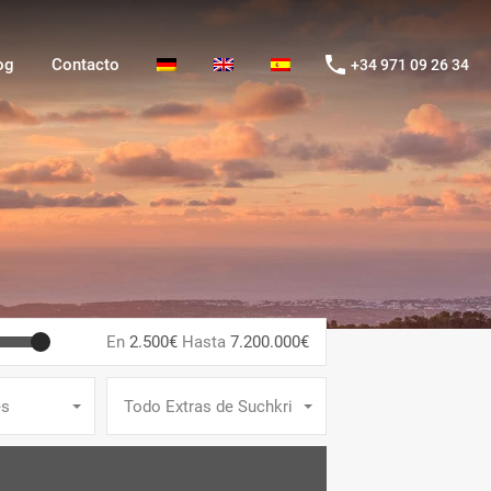
g
Contacto
+34 971 09 26 34
og
Contacto
+34 971 09 26 34
En
2.500€
Hasta
7.200.000€
es
Todo Extras de Suchkriterien