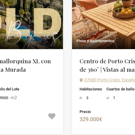
Pisos y Apartamentos
allorquina XL con
Centro de Porto Crist
ala Murada
de 360° | Vistas al ma
07680 Porto Cristo, Españ
ño del Lote
Habitaciones
Cuartos de baño
m2
9000
3
1
Precio
329.000€