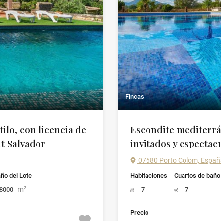
Fincas
ilo, con licencia de
Escondite mediterrá
nt Salvador
invitados y espectacu
07680 Porto Colom, Españ
ño del Lote
Habitaciones
Cuartos de baño
m²
8000
7
7
Precio