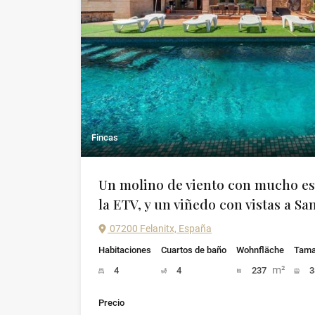
Fincas
Un molino de viento con mucho est
la ETV, y un viñedo con vistas a Sa
07200 Felanitx, España
Habitaciones
Cuartos de baño
Wohnfläche
Tama
m²
4
4
237
3
Precio