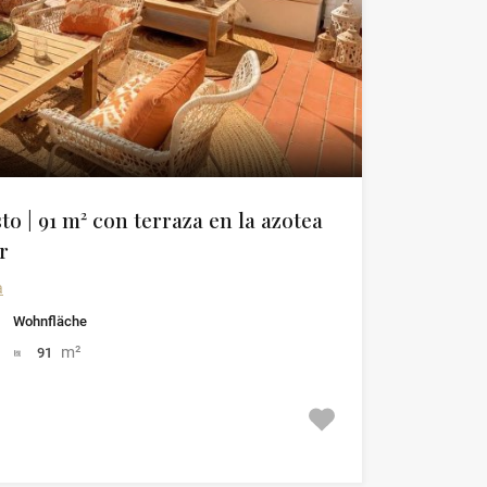
o | 91 m² con terraza en la azotea
r
a
Wohnfläche
m²
91