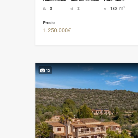
m²
3
2
180
Precio
1.250.000€
12