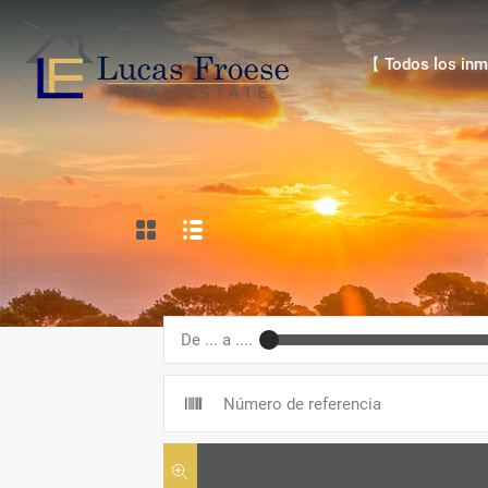
【 Todos los inmue
【 Todos los inm
De ... a ....