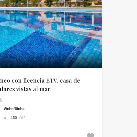
neo con licencia ETV, casa de
lares vistas al mar
a
Wohnfläche
m²
450