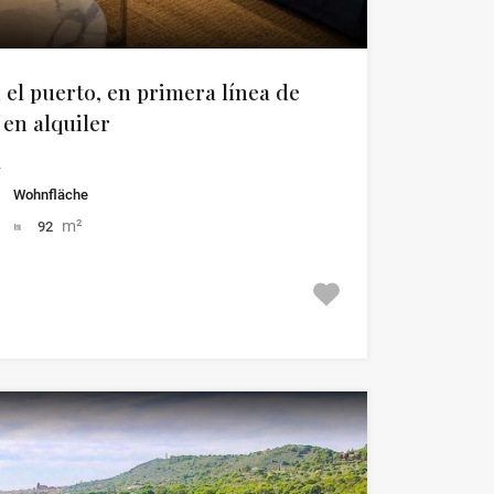
 el puerto, en primera línea de
en alquiler
a
Wohnfläche
m²
92