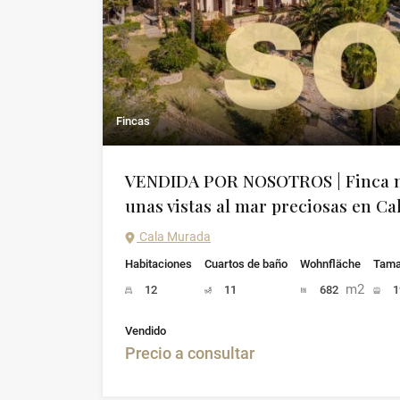
Fincas
VENDIDA POR NOSOTROS | Finca m
unas vistas al mar preciosas en C
Cala Murada
Habitaciones
Cuartos de baño
Wohnfläche
Tama
m2
12
11
682
1
Vendido
Precio a consultar