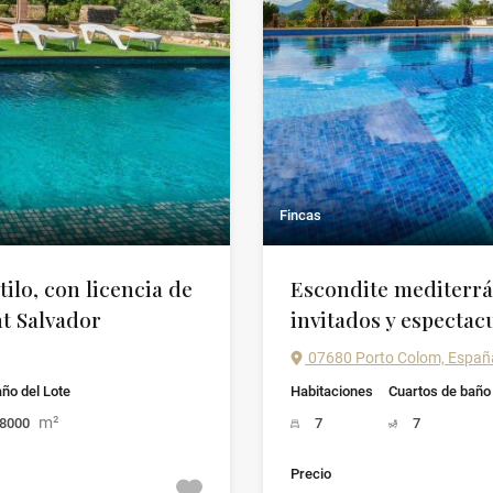
Fincas
ilo, con licencia de
Escondite mediterrá
nt Salvador
invitados y espectacu
07680 Porto Colom, Españ
ño del Lote
Habitaciones
Cuartos de baño
m²
8000
7
7
Precio