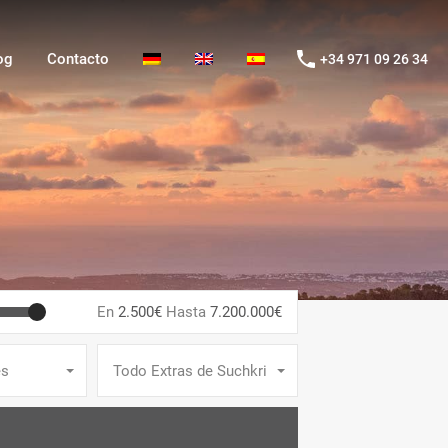
g
Contacto
+34 971 09 26 34
og
Contacto
+34 971 09 26 34
En
2.500€
Hasta
7.200.000€
es
Todo Extras de Suchkriterien