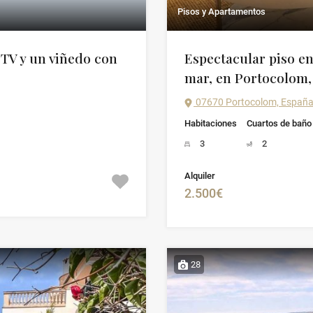
Pisos y Apartamentos
ETV y un viñedo con
Espectacular piso en
mar, en Portocolom, 
07670 Portocolom, Españ
Habitaciones
Cuartos de baño
3
2
Alquiler
2.500€
28