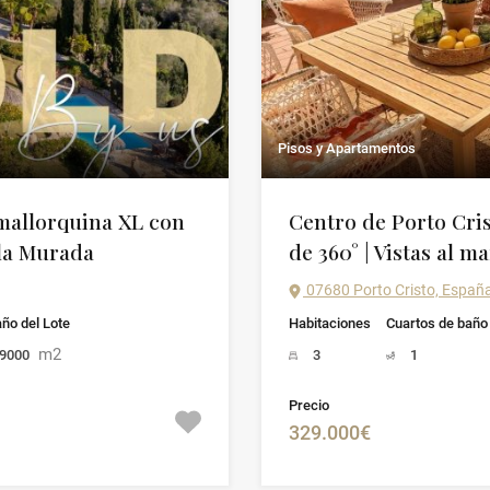
Pisos y Apartamentos
allorquina XL con
Centro de Porto Crist
ala Murada
de 360° | Vistas al ma
07680 Porto Cristo, Españ
ño del Lote
Habitaciones
Cuartos de baño
m2
9000
3
1
Precio
329.000€