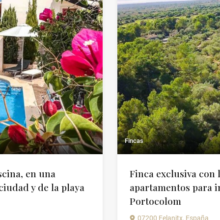
Fincas
scina, en una
Finca exclusiva con l
ciudad y de la playa
apartamentos para in
Portocolom
07200 Felanitx, España