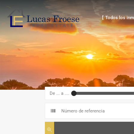
【 Todos los inmue
【 Todos los inm
De ... a ....