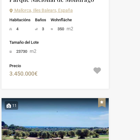
Mallorca, Illes Balears, España
Habitacións
Baños
Wohnfläche
m2
4
3
350
Tamaño del Lote
m2
23730
Precio
3.450.000€
11