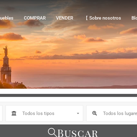
bles
COMPRAR
VENDER
【 Sobre nosotros
Blo
uebles
COMPRAR
VENDER
【 Sobre nosotros
Bl
Todos los tipos
Todos los lugar
Buscar