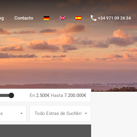
g
Contacto
+34 971 09 26 34
og
Contacto
+34 971 09 26 34
En
2.500€
Hasta
7.200.000€
es
Todo Extras de Suchkriterien