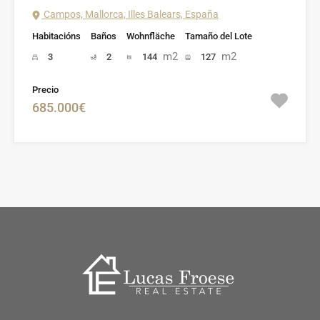
Campos, Mallorca, Illes Balears, España
Habitacións
Baños
Wohnfläche
Tamaño del Lote
m2
m2
3
2
144
127
Precio
685.000€