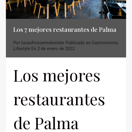
Los 7 mejores restaurantes de Palma
Por
lucasfroeserealestate
Publicado en
Gastronomía
,
Lifestyle
En
2 de enero de 2022
Los mejores
restaurantes
de Palma