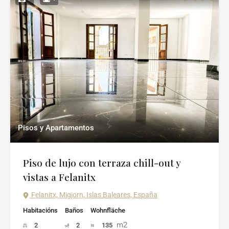
Pisos y Apartamentos
Piso de lujo con terraza chill-out y
vistas a Felanitx
Felanitx, Migjorn, Islas Baleares, España
Habitacións
Baños
Wohnfläche
m2
2
2
135