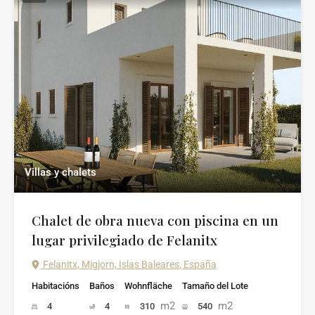
Villas y chalets
Chalet de obra nueva con piscina en un
lugar privilegiado de Felanitx
Felanitx, Migjorn, Islas Baleares, España
Habitacións
Baños
Wohnfläche
Tamaño del Lote
m2
m2
4
4
310
540