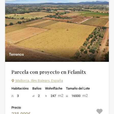
Terrenos
Parcela con proyecto en Felanitx
Mallorca, Illes Balears, España
Habitacións
Baños
Wohnfläche
Tamaño del Lote
m2
m2
3
2
247
16500
Precio
235.000€