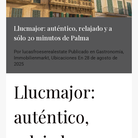
Llucmajor: auténtico, relajado y a
sólo 20 minutos de Palma
Por
lucasfroeserealestate
Publicado en
Gastronomía
,
Immobilienmarkt
,
Ubicaciones
En
28 de agosto de
2025
Llucmajor:
auténtico,