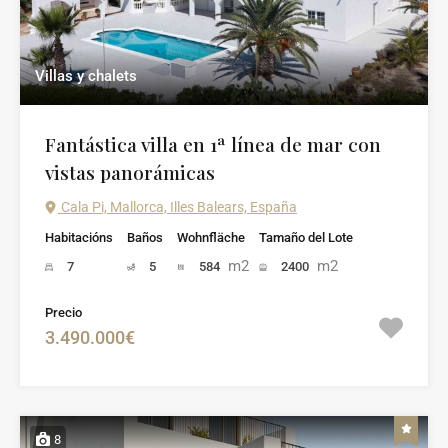
Villas y chalets
Fantástica villa en 1ª línea de mar con
vistas panorámicas
Cala Pi, Mallorca, Illes Balears, España
Habitacións
Baños
Wohnfläche
Tamaño del Lote
m2
m2
7
5
584
2400
Precio
3.490.000€
8