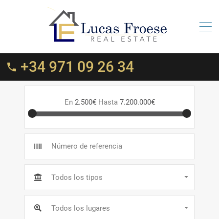
+34 971 09 26 34
En
2.500€
Hasta
7.200.000€
Todos los tipos
Todos los lugares