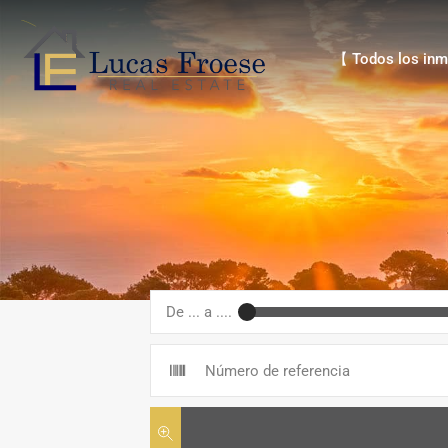
【 Todos los inmue
【 Todos los inm
De ... a ....