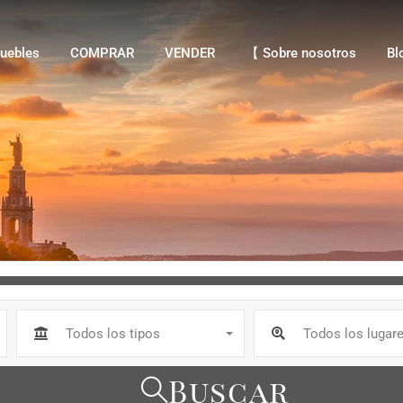
bles
COMPRAR
VENDER
【 Sobre nosotros
Blo
uebles
COMPRAR
VENDER
【 Sobre nosotros
Bl
Todos los tipos
Todos los lugar
Buscar