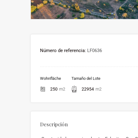
Número de referencia:
LF0636
Wohnfläche
Tamaño del Lote
250
m2
22954
m2
Descripción