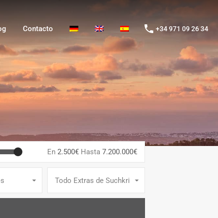
g
Contacto
+34 971 09 26 34
og
Contacto
+34 971 09 26 34
En
2.500€
Hasta
7.200.000€
es
Todo Extras de Suchkriterien