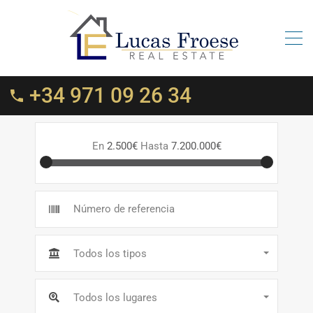
+34 971 09 26 34
En
2.500€
Hasta
7.200.000€
Todos los tipos
Todos los lugares