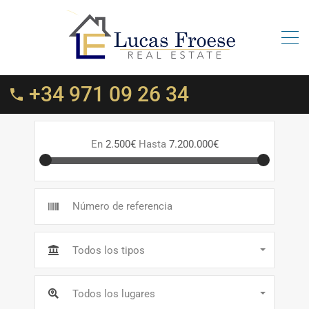
+34 971 09 26 34
En
2.500€
Hasta
7.200.000€
Todos los tipos
Todos los lugares