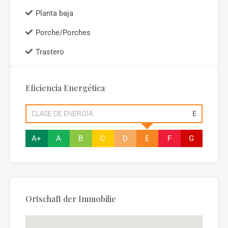
Planta baja
Porche/Porches
Trastero
Eficiencia Energética
CLASE DE ENERGÍA:
E
A+
A
B
C
D
E
F
G
Ortschaft der Immobilie