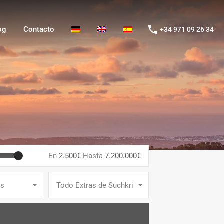
g
Contacto
+34 971 09 26 34
og
Contacto
+34 971 09 26 34
En
2.500€
Hasta
7.200.000€
es
Todo Extras de Suchkriterien