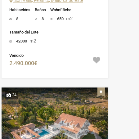
Son Valls, Felanitx, Mallorca Sureste
Habitacións
Baños
Wohnfläche
m2
8
8
650
Tamaño del Lote
m2
42000
Vendido
2.490.000€
24