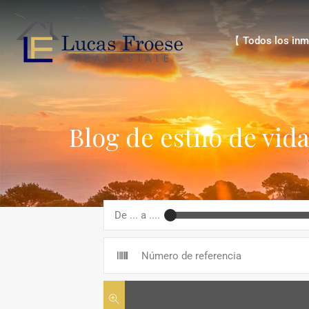
【 Todos los inmue
【 Todos los inm
Blog de estilo de vid
De ... a ....