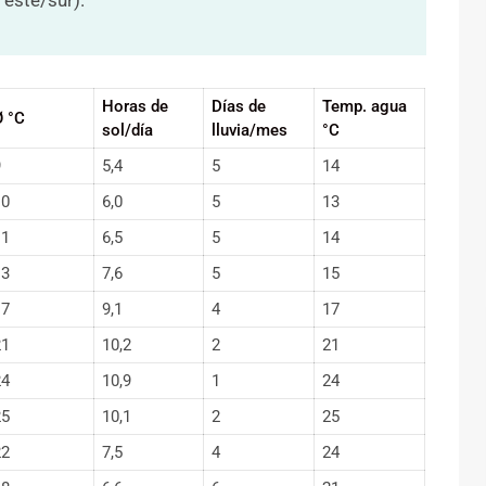
Horas de
Días de
Temp. agua
Ø °C
sol/día
lluvia/mes
°C
9
5,4
5
14
10
6,0
5
13
11
6,5
5
14
13
7,6
5
15
17
9,1
4
17
21
10,2
2
21
24
10,9
1
24
25
10,1
2
25
22
7,5
4
24