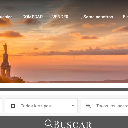
bles
COMPRAR
VENDER
【 Sobre nosotros
Blo
uebles
COMPRAR
VENDER
【 Sobre nosotros
Bl
a
Todos los tipos
Todos los lugar
Buscar