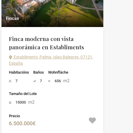
Fincas
Finca moderna con vista
panorámica en Establiments
Establiments, Palma, Islas Baleares, 07121,
España
Habitacións
Baños
Wohnfläche
m2
7
7
656
Tamaño del Lote
m2
15000
Precio
6.500.000€