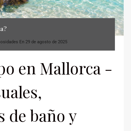
ca?
iosidades
En
29 de agosto de 2025
po en Mallorca -
uales,
 de baño y