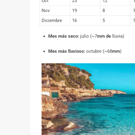
Oct
23
12
Nov
19
8
Diciembre
16
5
Mes más seco:
julio (~7
mm de
lluvia)
Mes más lluvioso:
octubre (~68
mm
)