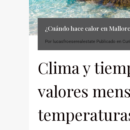
¿Cuándo hace calor en Mallor
Por
lucasfroeserealestate
Publicado en
Cur
Clima y tiem
valores mens
temperaturas