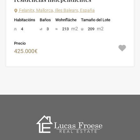
Felanitx, Mallorca, Illes Balears, España
Habitacións
Baños
Wohnfläche
Tamaño del Lote
m2
m2
4
3
213
209
Precio
425.000€