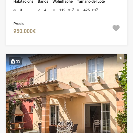
Habitacións
Baños
Wohnfläche
Tamaño del Lote
m2
m2
3
4
112
425
Precio
950.000€
33