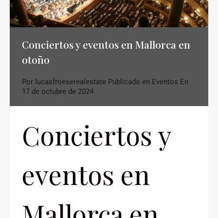
Conciertos y eventos en Mallorca en
otoño
Por
lucasfroeserealestate
Publicado en
Eventos
En
17 de octubre de 2024
Conciertos y
eventos en
Mallorca en