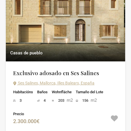
Casas de pueblo
Exclusivo adosado en Ses Salines
Ses Salines, Mallorca, Illes Balears, España
Habitacións
Baños
Wohnfläche
Tamaño del Lote
m2
m2
3
4
203
156
Precio
2.300.000€