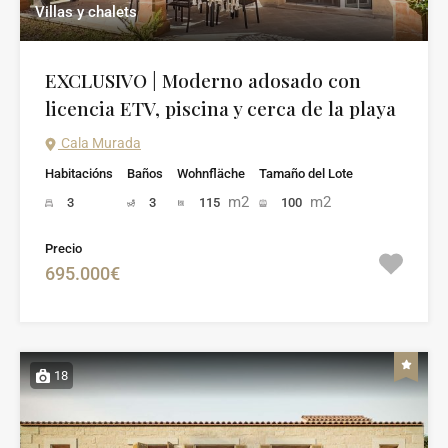
Villas y chalets
EXCLUSIVO | Moderno adosado con
licencia ETV, piscina y cerca de la playa
Cala Murada
Habitacións
Baños
Wohnfläche
Tamaño del Lote
m2
m2
3
3
115
100
Precio
695.000€
18