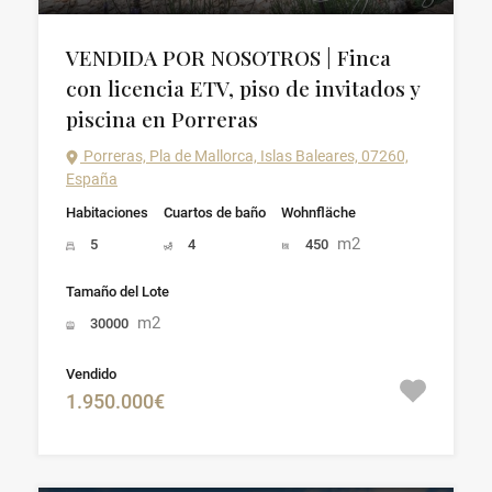
VENDIDA POR NOSOTROS | Finca
con licencia ETV, piso de invitados y
piscina en Porreras
Porreras, Pla de Mallorca, Islas Baleares, 07260,
España
Habitaciones
Cuartos de baño
Wohnfläche
m2
5
4
450
Tamaño del Lote
m2
30000
Vendido
1.950.000€