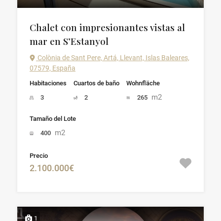
Chalet con impresionantes vistas al
mar en S’Estanyol
Colònia de Sant Pere, Artá, Llevant, Islas Baleares,
07579, España
Habitaciones
Cuartos de baño
Wohnfläche
m2
3
2
265
Tamaño del Lote
m2
400
Precio
2.100.000€
1