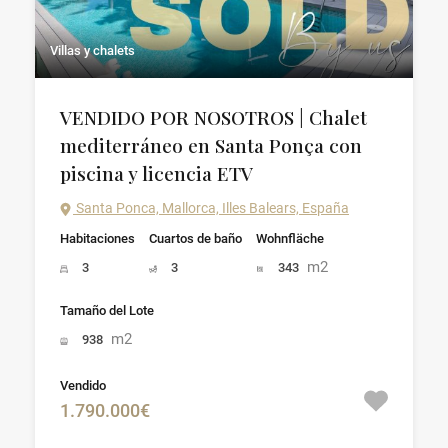
Villas y chalets
VENDIDO POR NOSOTROS | Chalet
mediterráneo en Santa Ponça con
piscina y licencia ETV
Santa Ponca, Mallorca, Illes Balears, España
Habitaciones
Cuartos de baño
Wohnfläche
m2
3
3
343
Tamaño del Lote
m2
938
Vendido
1.790.000€