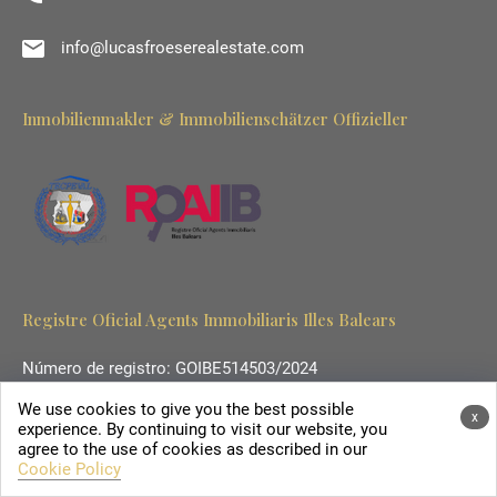
info@lucasfroeserealestate.com
Inmobilienmakler & Immobilienschätzer Offizieller
Registre Oficial Agents Immobiliaris Illes Balears
Número de registro: GOIBE514503/2024
We use cookies to give you the best possible
x
experience. By continuing to visit our website, you
agree to the use of cookies as described in our
© 2023. Diseñado por
Coffee for SEO Agency
Todos los
Cookie Policy
derechos reservados.