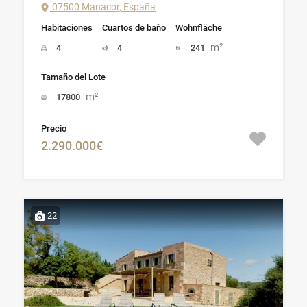
07500 Manacor, España
Habitaciones
Cuartos de baño
Wohnfläche
m²
4
4
241
Tamaño del Lote
m²
17800
Precio
2.290.000€
22