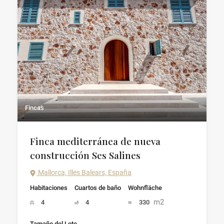
Fincas
Finca mediterránea de nueva
construcción Ses Salines
Mallorca, Illes Balears, España
Habitaciones
Cuartos de baño
Wohnfläche
m2
4
4
330
Tamaño del Lote