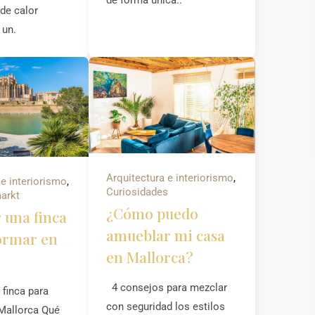
de calor
un.
Arquitectura e interiorismo
,
 e interiorismo
,
Curiosidades
arkt
¿Cómo puedo
una finca
amueblar mi casa
ormar en
en Mallorca?
4 consejos para mezclar
finca para
con seguridad los estilos
Mallorca Qué