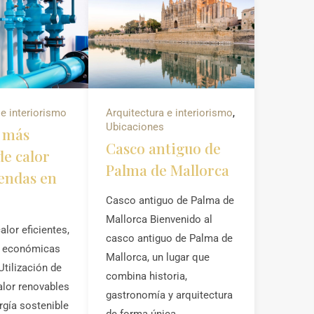
 e interiorismo
Arquitectura e interiorismo
,
Ubicaciones
 más
Casco antiguo de
e calor
Palma de Mallorca
iendas en
Casco antiguo de Palma de
Mallorca Bienvenido al
lor eficientes,
casco antiguo de Palma de
y económicas
Mallorca, un lugar que
Utilización de
combina historia,
alor renovables
gastronomía y arquitectura
rgía sostenible
de forma única..