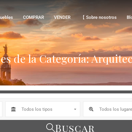
bles
COMPRAR
VENDER
【 Sobre nosotros
Blo
uebles
COMPRAR
VENDER
【 Sobre nosotros
Bl
es de la Categoría: Arquite
Todos los tipos
Todos los lugar
Buscar