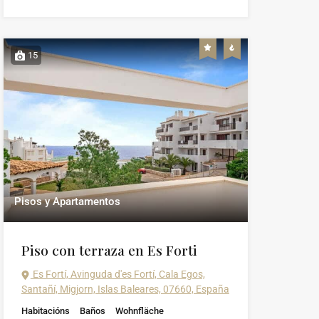
15
Pisos y Apartamentos
Piso con terraza en Es Forti
Es Fortí, Avinguda d'es Fortí, Cala Egos,
Santañí, Migjorn, Islas Baleares, 07660, España
Habitacións
Baños
Wohnfläche