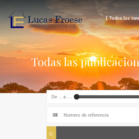
【 Todos los inmue
【 Todos los inm
Todas las publicacion
De ... a ....