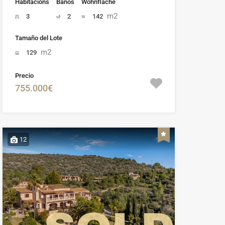
Habitacións
Baños
Wohnfläche
m2
3
2
142
Tamaño del Lote
m2
129
Precio
755.000€
12