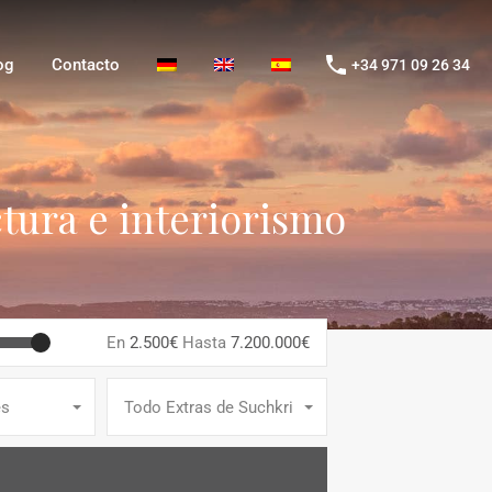
g
Contacto
+34 971 09 26 34
og
Contacto
+34 971 09 26 34
ctura e interiorismo
En
2.500€
Hasta
7.200.000€
es
Todo Extras de Suchkriterien