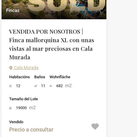
Fincas
VENDIDA POR NOSOTROS |
Finca mallorquina XL con unas
vistas al mar preciosas en Cala
Murada
Cala Murada
Habitacións
Baños
Wohnfläche
m2
12
11
682
Tamaño del Lote
m2
19000
Vendido
Precio a consultar